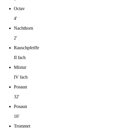
Octav
4'
Nachthorn
2'
Rauschpfeiffe
II fach
Mixtur
IV fach
Posaun
32'
Posaun
16'
Trommet