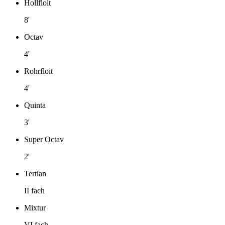
Hollfloit
8'
Octav
4'
Rohrfloit
4'
Quinta
3'
Super Octav
2'
Tertian
II fach
Mixtur
VI fach