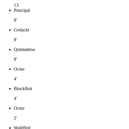
13
Principal
8'
Gedackt
8'
Quintadena
8'
Octav
4'
Blockfloit
4'
Octav
2'
Waldfloit