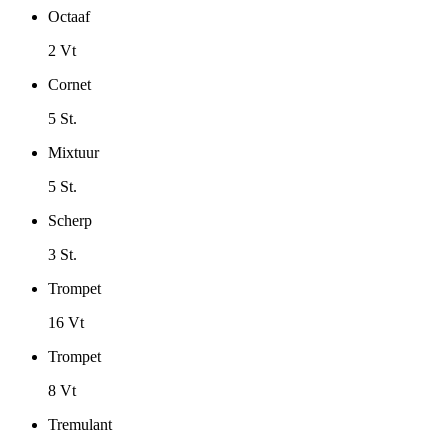
Octaaf
2 Vt
Cornet
5 St.
Mixtuur
5 St.
Scherp
3 St.
Trompet
16 Vt
Trompet
8 Vt
Tremulant