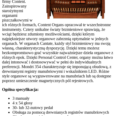
firmy Content.
Zainspirowany
starożytnymi
organami
piszczałkowymi w
ich różnych formach, Content Organs opracował te wszechstronne
instrumenty.
Cztery unikalne światy brzmieniowe sprawiają, że
wciąż będziesz zdumiony możliwościami, dzięki którym
najpiękniejsze utwory organowe zabrzmią optymalnie w jednych
organach.
W organach Cantate, każdy styl brzmieniowy ma swoją
własną, charakterystyczną dyspozycję. Dzięki temu możesz
bezkompromisowo grać wszystkie najważniejsze dzieła organowe z
różnych epok.
Dzięki Personal Control Center, organy można łatwo
dalej intonować i dostosowywać w pełni do indywidualnych
preferencji.
Mondri 354 charakteryzuje się imponującą obudową, z
drewnianymi registry manubriowymi i wskaźnikiem LED.
Różne
style organowe są wygrawerowane na manubriach lub są dostępne
poprzez umieszczenie magnetycznych pól rejestrowych.
Ogólna specyfikacja:
3 manuały
4 x 54 głosy
30- lub 32-nutowy pedał
Obsługa za pomocą drewnianych registrów manubriowych