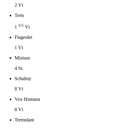
2 Vt
Terts
3/5
1
Vt
Flageolet
1 Vt
Mixtuur
4 St.
Schalmy
8 Vt
Vox Humana
8 Vt
Tremulant