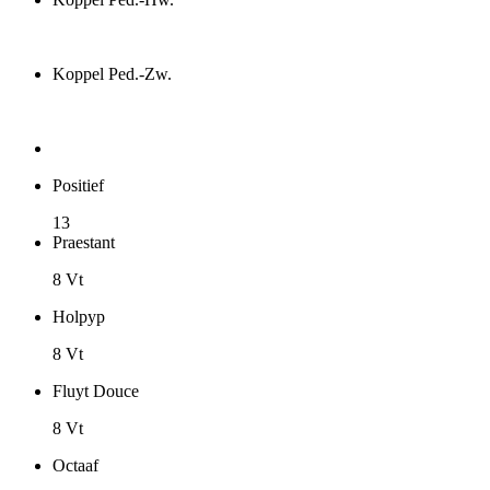
Koppel Ped.-Zw.
Positief
13
Praestant
8 Vt
Holpyp
8 Vt
Fluyt Douce
8 Vt
Octaaf