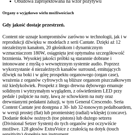
Obudowa zaprojektowana na wzór pozytywu
Organy o wyjątkowo wielu możliwościach
Gdy jakość dostaje przestrzeń.
Content nie uznaje kompromisów zarówno w technologii, jak i w
reprodukcji dźwięku w modelach z serii Cantate. Dzięki aż 12
niezależnym kanałom, 20 głośnikom i dynamicznym
wzmacniaczom 180W, osiągnięta jest optymalna szczegółowość
brzmienia. Wysokiej jakości próbki są starannie dobrane i
intonowane z myślą o wewnętrznym systemie audio. Poprzez
wykorzystanie 4 niezależnych kanałów surround, emitujących
dźwięk na boki i w górę prospektu organowego (organ case),
wrażenia z organów cyfrowych są bliższe organom piszczałkowym
niż kiedykolwiek. Prospekt z litego drewna dębowego emanuje
solidnym i wytrzymałym wyglądem, z oświetleniem LED przy
pedale i pulpicie na nuty, ławą ze schowkiem na nuty oraz
drewnianymi pedałami żaluzji, w tym General Crescendo. Seria
Content Cantate jest dostępna z 30- lub 32-tonowym pedalboardem,
w wersji prostej (flat) lub promienistej (radial) wklęsłej (concave).
Dodanie tłoków nożnych (toe pistons) lub dużego setzera
(Divisional Setzer System) do tych organów jest oczywiście
możliwe. 128 głosów ExtraVoice z czułością na dotyk (touch
sensitivity) dopełnia ten instrument.