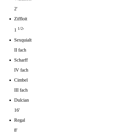
2'
Ziffloit
1/2
1
'
Sexquialt
II fach
Scharff
IV fach
Cimbel
III fach
Dulcian
16'
Regal
8'