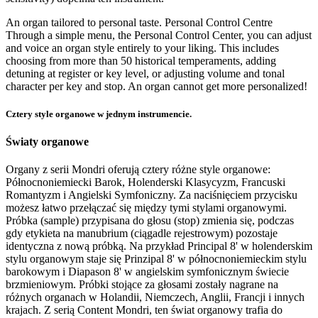
An organ tailored to personal taste. Personal Control Centre
Through a simple menu, the Personal Control Center, you can adjust
and voice an organ style entirely to your liking. This includes
choosing from more than 50 historical temperaments, adding
detuning at register or key level, or adjusting volume and tonal
character per key and stop. An organ cannot get more personalized!
Cztery style organowe w jednym instrumencie.
Światy organowe
Organy z serii Mondri oferują cztery różne style organowe:
Północnoniemiecki Barok, Holenderski Klasycyzm, Francuski
Romantyzm i Angielski Symfoniczny. Za naciśnięciem przycisku
możesz łatwo przełączać się między tymi stylami organowymi.
Próbka (sample) przypisana do głosu (stop) zmienia się, podczas
gdy etykieta na manubrium (ciągadle rejestrowym) pozostaje
identyczna z nową próbką. Na przykład Principal 8' w holenderskim
stylu organowym staje się Prinzipal 8' w północnoniemieckim stylu
barokowym i Diapason 8' w angielskim symfonicznym świecie
brzmieniowym. Próbki stojące za głosami zostały nagrane na
różnych organach w Holandii, Niemczech, Anglii, Francji i innych
krajach. Z serią Content Mondri, ten świat organowy trafia do