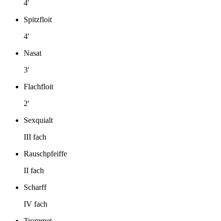
4'
Spitzfloit
4'
Nasat
3'
Flachfloit
2'
Sexquialt
III fach
Rauschpfeiffe
II fach
Scharff
IV fach
Trommet